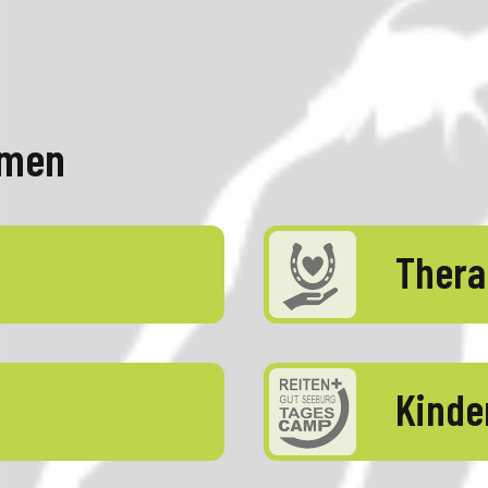
emen
Thera
Kind