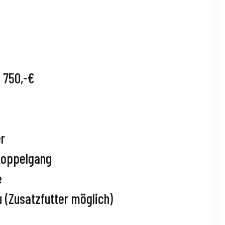
 750,-€
er
Koppelgang
e
 (Zusatzfutter möglich)