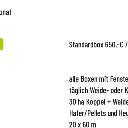
onat
Standardbox 650,-€ /
alle Boxen mit Fenst
täglich Weide- oder 
30 ha Koppel + Weid
Hafer/Pellets und Heu
20 x 60 m